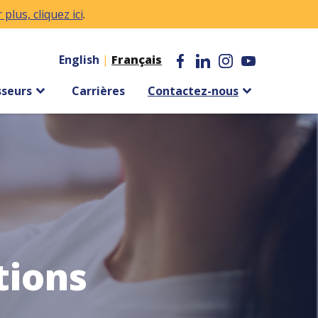
plus, cliquez ici
.
English
|
Français
sseurs
Carrières
Contactez-nous
tions