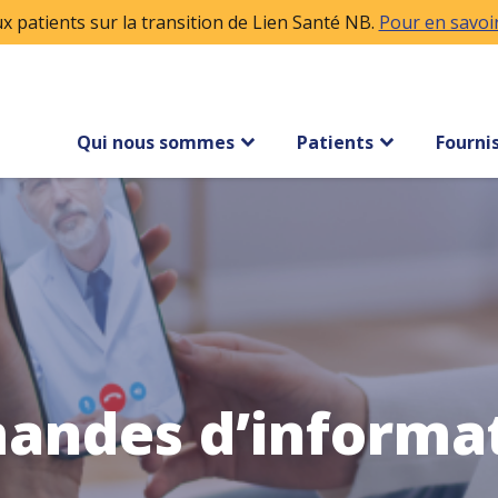
x patients sur la transition de Lien Santé NB.
Pour en savoir 
Qui nous sommes
Patients
Fourni
andes d’informa