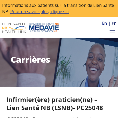
Skip to main content
Informations aux patients sur la transition de Lien Santé
NB.
Pour en savoir plus, cliquez ici
.
En
|
Fr
Carrières
Infirmier(ère) praticien(ne) –
Lien Santé NB (LSNB)- PC25048