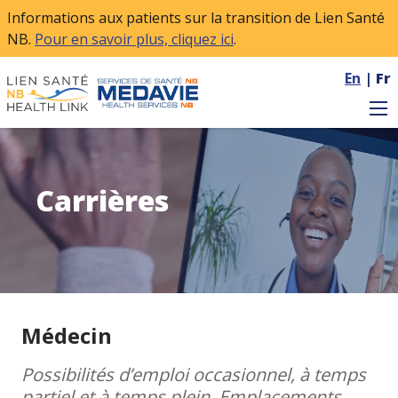
Skip to main content
Informations aux patients sur la transition de Lien Santé
NB.
Pour en savoir plus, cliquez ici
.
En
|
Fr
Carrières
Médecin
Possibilités d’emploi occasionnel, à temps
partiel et à temps plein, Emplacements