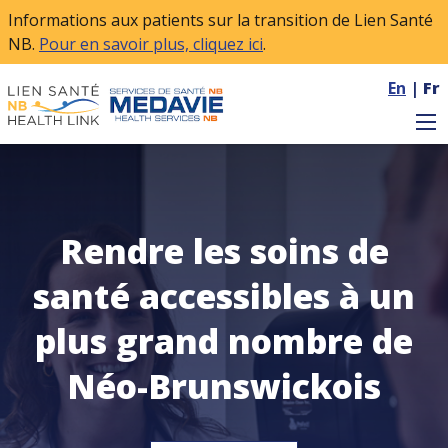
Skip to main content
Informations aux patients sur la transition de Lien Santé
NB.
Pour en savoir plus, cliquez ici
.
En
|
Fr
Rendre les soins de
santé accessibles à un
plus grand nombre de
Néo-Brunswickois